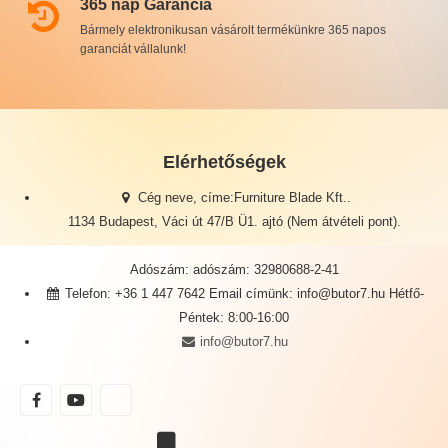
365 nap Garancia
Bármely elektronikusan vásárolt termékünkre 365 napos
garanciát vállalunk!
Elérhetőségek
Cég neve, címe:Furniture Blade Kft..
1134 Budapest, Váci út 47/B Ü1. ajtó (Nem átvételi pont).
Adószám: adószám: 32980688-2-41
Telefon: +36 1 447 7642 Email címünk: info@butor7.hu Hétfő-
Péntek: 8:00-16:00
info@butor7.hu