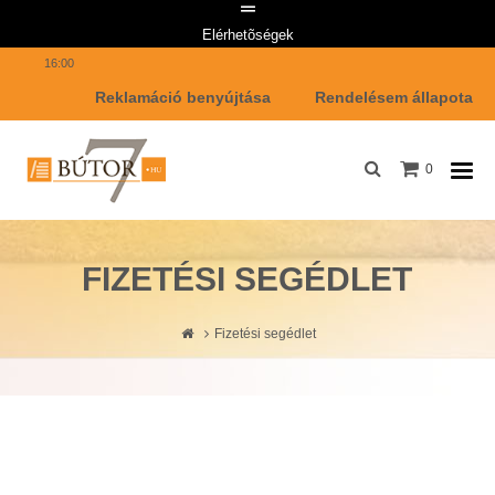
Telefon: +36 1 447 7642 Email címünk: info@butor7.hu Hétfő-Péntek: 8:00-
Elérhetõségek
16:00
Reklamáció benyújtása
Rendelésem állapota
0
FIZETÉSI SEGÉDLET
Fizetési segédlet