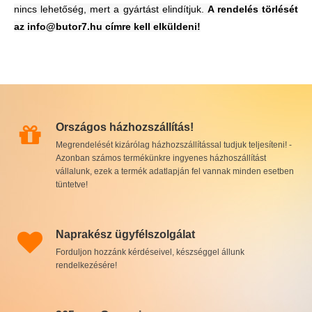
nincs lehetőség, mert a gyártást elindítjuk.
A rendelés törlését
az info@butor7.hu címre kell elküldeni!
Országos házhozszállítás!
Megrendelését kizárólag házhozszállítással tudjuk teljesíteni! -
Azonban számos termékünkre ingyenes házhoszállítást
vállalunk, ezek a termék adatlapján fel vannak minden esetben
tüntetve!
Naprakész ügyfélszolgálat
Forduljon hozzánk kérdéseivel, készséggel állunk
rendelkezésére!