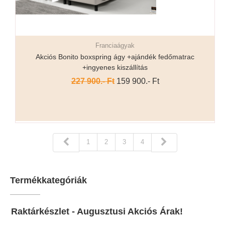
Franciaágyak
Részletek...
Akciós Bonito boxspring ágy +ajándék fedőmatrac
+ingyenes kiszállítás
227 900.- Ft
159 900.- Ft
1
2
3
4
Termékkategóriák
Raktárkészlet - Augusztusi Akciós Árak!