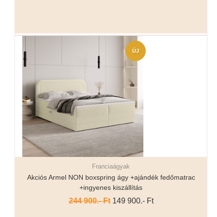
ÚJ
Franciaágyak
Részletek...
Akciós Armel NON boxspring ágy +ajándék fedőmatrac
+ingyenes kiszállítás
244 900.- Ft
149 900.- Ft