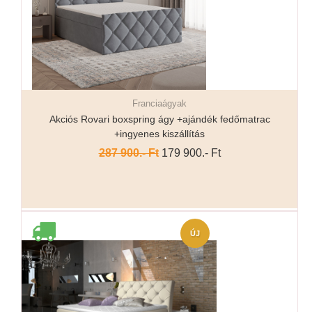
Franciaágyak
Részletek...
Akciós Rovari boxspring ágy +ajándék fedőmatrac
+ingyenes kiszállítás
287 900.- Ft
179 900.- Ft
ÚJ