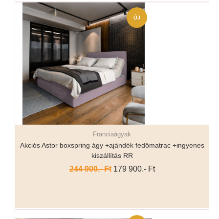
ÚJ
Franciaágyak
Részletek...
Akciós Astor boxspring ágy +ajándék fedőmatrac +ingyenes
kiszállítás RR
244 900.- Ft
179 900.- Ft