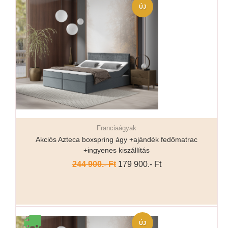
ÚJ
Franciaágyak
Részletek...
Akciós Azteca boxspring ágy +ajándék fedőmatrac
+ingyenes kiszállítás
244 900.- Ft
179 900.- Ft
ÚJ