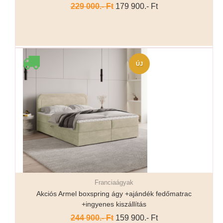
229 000.- Ft
179 900.- Ft
ÚJ
Franciaágyak
Részletek...
Akciós Armel boxspring ágy +ajándék fedőmatrac
+ingyenes kiszállítás
244 900.- Ft
159 900.- Ft