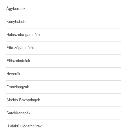
Ágykeretek
Konyhabútor
Hálószoba garnitúra
Étkezőgarnitúrák
Előszobafalak
Heverők
Franciaágyak
Akciós Boxspringek
Sarokkanapék
U alakú ülőgarnitúrák