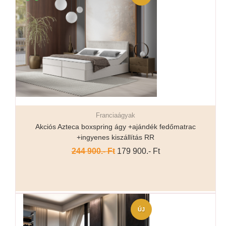
Franciaágyak
Részletek...
Akciós Azteca boxspring ágy +ajándék fedőmatrac
+ingyenes kiszállítás RR
244 900.- Ft
179 900.- Ft
ÚJ