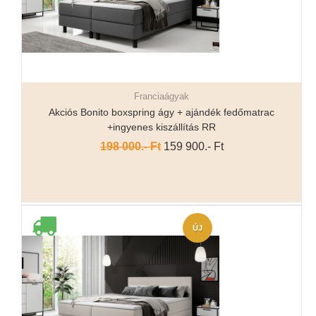
Franciaágyak
Részletek...
Akciós Bonito boxspring ágy + ajándék fedőmatrac
+ingyenes kiszállítás RR
198 000.- Ft
159 900.- Ft
ÚJ