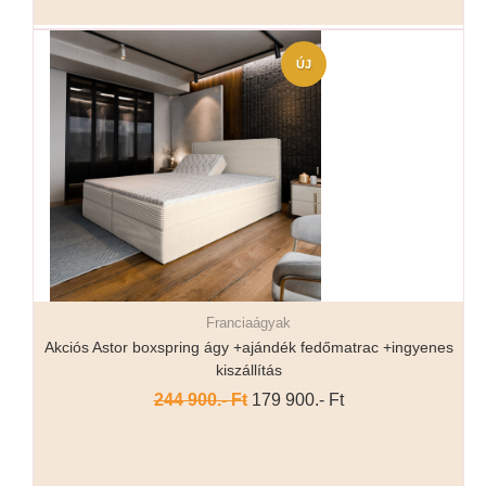
ÚJ
Franciaágyak
Részletek...
Akciós Astor boxspring ágy +ajándék fedőmatrac +ingyenes
kiszállítás
244 900.- Ft
179 900.- Ft