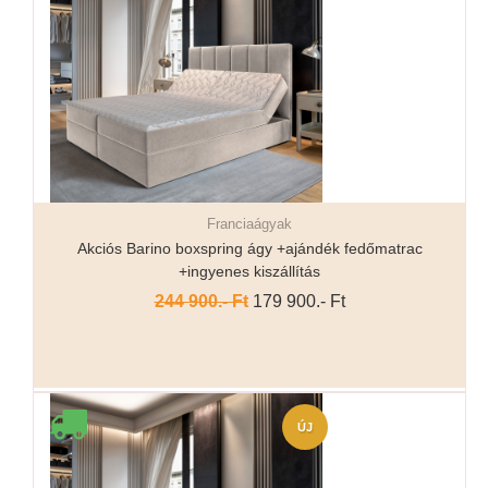
Franciaágyak
Részletek...
Akciós Barino boxspring ágy +ajándék fedőmatrac
+ingyenes kiszállítás
244 900.- Ft
179 900.- Ft
ÚJ