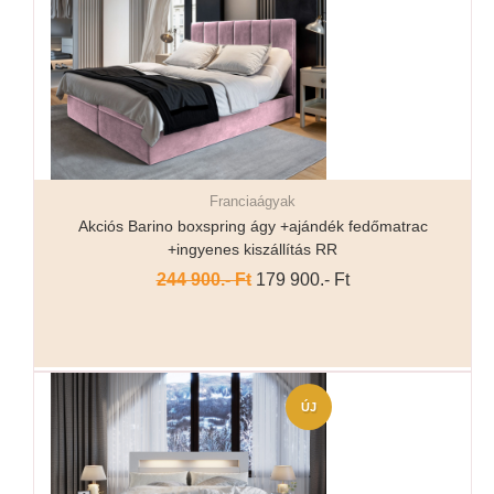
Franciaágyak
Részletek...
Akciós Barino boxspring ágy +ajándék fedőmatrac
+ingyenes kiszállítás RR
244 900.- Ft
179 900.- Ft
ÚJ