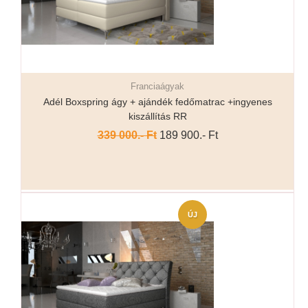
Franciaágyak
Részletek...
Adél Boxspring ágy + ajándék fedőmatrac +ingyenes
kiszállítás RR
339 000.- Ft
189 900.- Ft
ÚJ