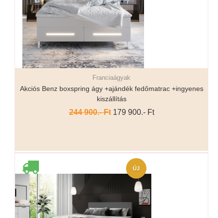
Franciaágyak
Részletek...
Akciós Benz boxspring ágy +ajándék fedőmatrac +ingyenes
kiszállítás
244 900.- Ft
179 900.- Ft
ÚJ