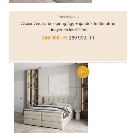
Franciaágyak
Részletek...
Akciós Amara boxspring ágy +ajándék fedőmatrac
+ingyenes kiszállítás
244 900.- Ft
169 900.- Ft
ÚJ