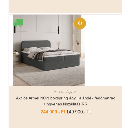
ÚJ
Franciaágyak
Részletek...
Akciós Armel NON boxspring ágy +ajándék fedőmatrac
+ingyenes kiszállítás RR
244 900.- Ft
149 900.- Ft