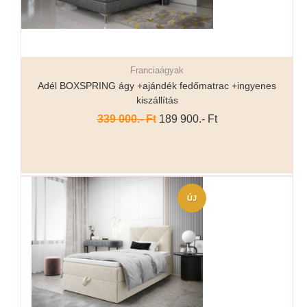
Franciaágyak
Részletek...
Adél BOXSPRING ágy +ajándék fedőmatrac +ingyenes
kiszállítás
339 000.- Ft
189 900.- Ft
ÚJ