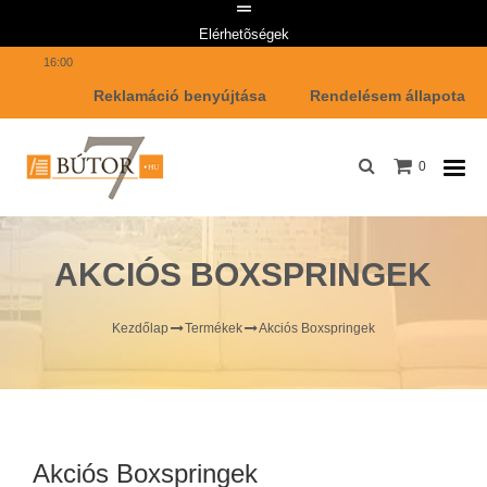
Telefon: +36 1 447 7642 Email címünk: info@butor7.hu Hétfő-Péntek: 8:00-
Elérhetõségek
16:00
Reklamáció benyújtása
Rendelésem állapota
0
AKCIÓS BOXSPRINGEK
Kezdőlap
Termékek
Akciós Boxspringek
Akciós Boxspringek