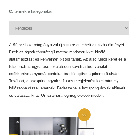
85
termék a kategóriában
A Bútor7 boxspring ágyaival új szintre emelheti az alvás élményét.
Ezek az ágyak többrétegű matrac rendszerükkel kiváló
alátámasztást és kényelmet biztosítanak. Az alsó rugós keret és a
felső matrac együttese tökéletesen követi a test vonalát,
csökkentve a nyomáspontokat és elősegítve a pihentető alvást.
Továbbá, a boxspring ágyak stílusos megjelenésükkel bármely
hálószoba díszei lehetnek. Fedezze fel a boxspring ágyak előnyeit,
és válassza ki az Ön számára legmegfelelőbb modellt
ÚJ