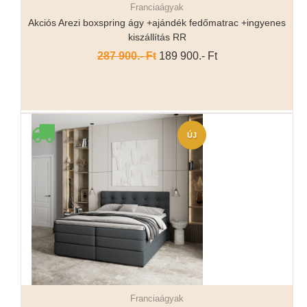
Franciaágyak
Részletek...
Akciós Arezi boxspring ágy +ajándék fedőmatrac +ingyenes
kiszállítás RR
287 900.- Ft
189 900.- Ft
ÚJ
Franciaágyak
Részletek...