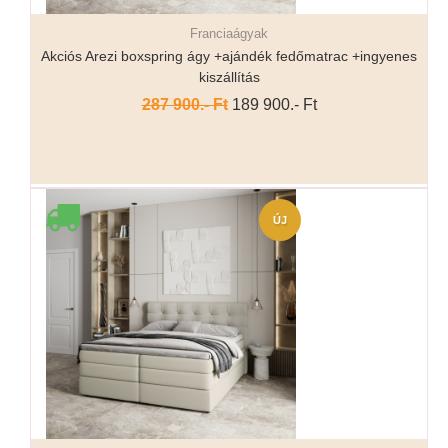
Franciaágyak
Részletek...
Akciós Arezi boxspring ágy +ajándék fedőmatrac +ingyenes
kiszállítás
287 900.- Ft
189 900.- Ft
ÚJ