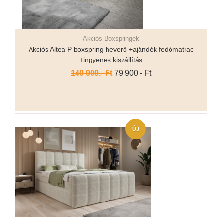
Akciós Boxspringek
Részletek...
Akciós Altea P boxspring heverő +ajándék fedőmatrac
+ingyenes kiszállítás
140 900.- Ft
79 900.- Ft
ÚJ