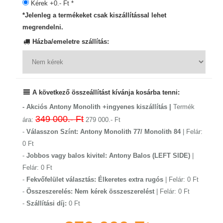
Kérek +0.- Ft *
*Jelenleg a termékeket csak kiszállítással lehet
megrendelni.
Házba/emeletre szállítás:
A következő összeállítást kívánja kosárba tenni:
- Akciós Antony Monolith +ingyenes kiszállítás |
Termék
349 000.- Ft
ára:
279 000.- Ft
-
Válasszon Színt: Antony Monolith 77/ Monolith 84
| Felár:
0 Ft
-
Jobbos vagy balos kivitel: Antony Balos (LEFT SIDE)
|
Felár: 0 Ft
-
Fekvőfelület választás: Élkeretes extra rugós
| Felár: 0 Ft
-
Összeszerelés: Nem kérek összeszerelést
| Felár: 0 Ft
-
Szállítási díj:
0 Ft