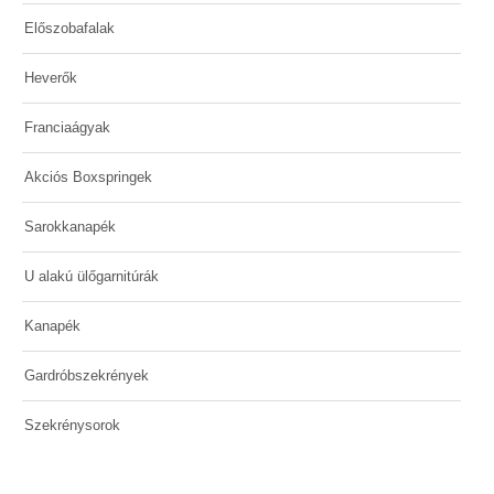
Előszobafalak
Heverők
Franciaágyak
Akciós Boxspringek
Sarokkanapék
U alakú ülőgarnitúrák
Kanapék
Gardróbszekrények
Szekrénysorok