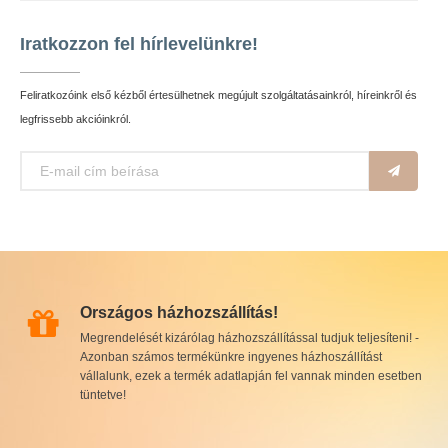
Iratkozzon fel hírlevelünkre!
Feliratkozóink első kézből értesülhetnek megújult szolgáltatásainkról, híreinkről és
legfrissebb akcióinkról.
Országos házhozszállítás!
Megrendelését kizárólag házhozszállítással tudjuk teljesíteni! -
Azonban számos termékünkre ingyenes házhoszállítást
vállalunk, ezek a termék adatlapján fel vannak minden esetben
tüntetve!