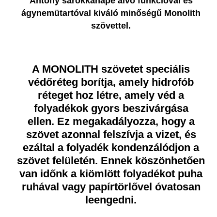
Antony sarokkanapé alvó funkcióval és
ágynemütartóval kiváló minőségű Monolith
szövettel.
A MONOLITH szövetet speciális
védőréteg borítja, amely hidrofób
réteget hoz létre, amely véd a
folyadékok gyors beszivárgása
ellen. Ez megakadályozza, hogy a
szövet azonnal felszívja a vizet, és
ezáltal a folyadék kondenzálódjon a
szövet felületén. Ennek köszönhetően
van időnk a kiömlött folyadékot puha
ruhával vagy papírtörlővel óvatosan
leengedni.