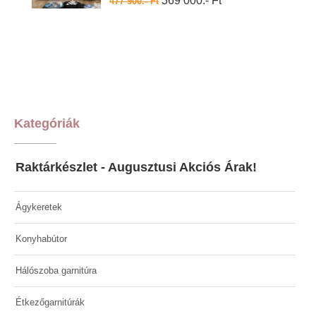
369 000.- Ft
477 900.- Ft
Kategóriák
Raktárkészlet - Augusztusi Akciós Árak!
Ágykeretek
Konyhabútor
Hálószoba garnitúra
Étkezőgarnitúrák