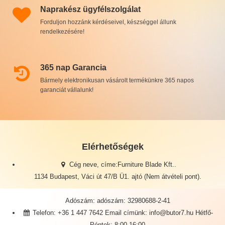
Naprakész ügyfélszolgálat
Forduljon hozzánk kérdéseivel, készséggel állunk
rendelkezésére!
365 nap Garancia
Bármely elektronikusan vásárolt termékünkre 365 napos
garanciát vállalunk!
Elérhetőségek
Cég neve, címe:Furniture Blade Kft..
1134 Budapest, Váci út 47/B Ü1. ajtó (Nem átvételi pont).
Adószám: adószám: 32980688-2-41
Telefon: +36 1 447 7642 Email címünk: info@butor7.hu Hétfő-
Péntek: 8:00-16:00