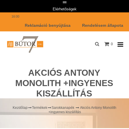
Telefon: +36 1 447 7642 Email címünk: info@butor7.hu Hétfő-Péntek: 8:00-
Elérhetõségek
16:00
Reklamáció benyújtása
Rendelésem állapota
0
AKCIÓS ANTONY
MONOLITH +INGYENES
KISZÁLLÍTÁS
Kezdőlap
Termékek
Sarokkanapék
Akciós Antony Monolith
+ingyenes kiszállítás