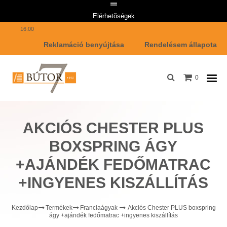
Telefon: +36 1 447 7642 Email címünk: info@butor7.hu Hétfő-Péntek: 8:00-
Elérhetõségek
16:00
Reklamáció benyújtása
Rendelésem állapota
0
AKCIÓS CHESTER PLUS
BOXSPRING ÁGY
+AJÁNDÉK FEDŐMATRAC
+INGYENES KISZÁLLÍTÁS
Kezdőlap
Termékek
Franciaágyak
Akciós Chester PLUS boxspring
ágy +ajándék fedőmatrac +ingyenes kiszállítás