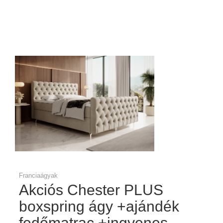
Franciaágyak
Akciós Chester PLUS
boxspring ágy +ajándék
fedőmatrac +ingyenes