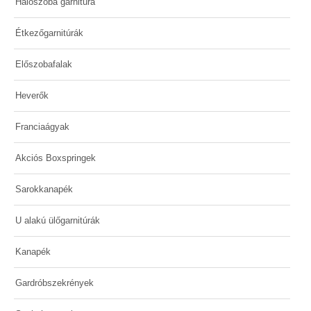
Hálószoba garnitúra
Étkezőgarnitúrák
Előszobafalak
Heverők
Franciaágyak
Akciós Boxspringek
Sarokkanapék
U alakú ülőgarnitúrák
Kanapék
Gardróbszekrények