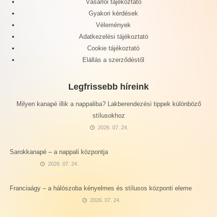
Vásárlói tájékoztató
Gyakori kérdések
Vélemények
Adatkezelési tájékoztató
Cookie tájékoztató
Elállás a szerződéstől
Legfrissebb híreink
Milyen kanapé illik a nappaliba? Lakberendezési tippek különböző
stílusokhoz
2026. 07. 24.
Sarokkanapé – a nappali központja
2026. 07. 24.
Franciaágy – a hálószoba kényelmes és stílusos központi eleme
2026. 07. 24.