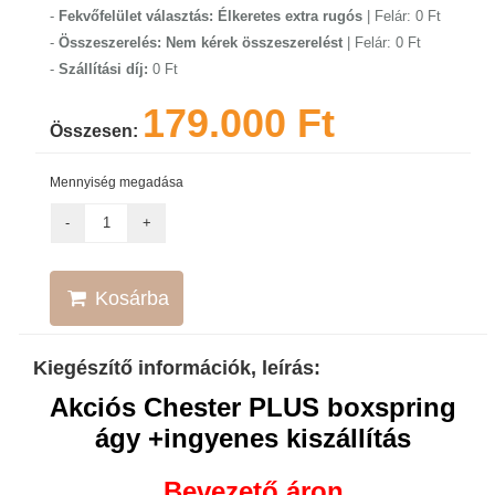
-
Fekvőfelület választás: Élkeretes extra rugós
| Felár: 0 Ft
-
Összeszerelés: Nem kérek összeszerelést
| Felár: 0 Ft
-
Szállítási díj:
0 Ft
179.000 Ft
Összesen:
Mennyiség megadása
Kosárba
Kiegészítő információk, leírás:
Akciós Chester PLUS boxspring
ágy +ingyenes kiszállítás
Bevezető áron