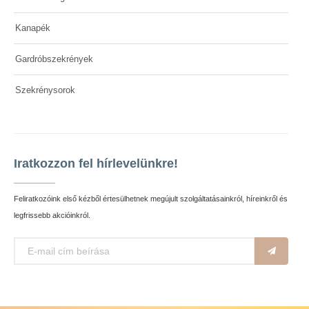
Kanapék
Gardróbszekrények
Szekrénysorok
Iratkozzon fel hírlevelünkre!
Feliratkozóink első kézből értesülhetnek megújult szolgáltatásainkról, híreinkről és
legfrissebb akcióinkról.