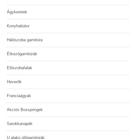
Ágykeretek
Konyhabútor
Hálószoba garnitúra
Étkezőgarnitúrák
Előszobafalak
Heverők
Franciaágyak
Akciós Boxspringek
Sarokkanapék
U alakú ülőgarnitúrák