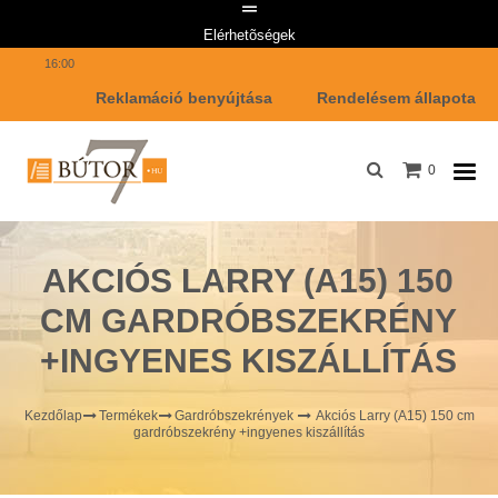
Telefon: +36 1 447 7642 Email címünk: info@butor7.hu Hétfő-Péntek: 8:00-
Elérhetõségek
16:00
Reklamáció benyújtása
Rendelésem állapota
0
AKCIÓS LARRY (A15) 150
CM GARDRÓBSZEKRÉNY
+INGYENES KISZÁLLÍTÁS
Kezdőlap
Termékek
Gardróbszekrények
Akciós Larry (A15) 150 cm
gardróbszekrény +ingyenes kiszállítás