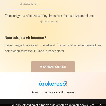
2026. 07. 24.
Franciaágy – a hálószoba kényelmes és stílusos központi eleme
2026. 07. 24.
Nem találja amit keresett?
Kérjen egyedi ajánlatot üzenetben! Írja le pontos elképzeléseit és
hamarosan felvesszük Önnel a kapcsolatot.
AJÁNLATKÉRÉS
Árukereső, a hiteles vásárlási kalauz
✖
A jobb felhasználói élmény érdekében az oldalon cookie-kat