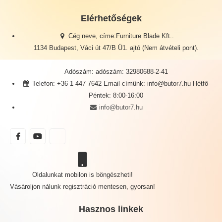
Elérhetőségek
Cég neve, címe:Furniture Blade Kft..
1134 Budapest, Váci út 47/B Ü1. ajtó (Nem átvételi pont).
Adószám: adószám: 32980688-2-41
Telefon: +36 1 447 7642 Email címünk: info@butor7.hu Hétfő-
Péntek: 8:00-16:00
info@butor7.hu
Oldalunkat mobilon is böngészheti!
Vásároljon nálunk regisztráció mentesen, gyorsan!
Hasznos linkek