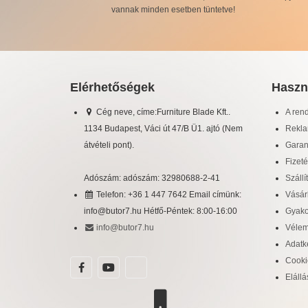
vannak minden esetben tüntetve!
Elérhetőségek
Haszn
Cég neve, címe:Furniture Blade Kft..
A ren
1134 Budapest, Váci út 47/B Ü1. ajtó (Nem
Rekla
átvételi pont).
Garan
Fizeté
Adószám: adószám: 32980688-2-41
Szállí
Telefon: +36 1 447 7642 Email címünk:
Vásárl
info@butor7.hu Hétfő-Péntek: 8:00-16:00
Gyako
info@butor7.hu
Véle
Adatke
Cooki
Elállá