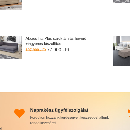
Akciós Ilia Plus saroktámlás heverő
+ingyenes kiszállítás
77 900.- Ft
107 900.- Ft
Naprakész ügyfélszolgálat
Forduljon hozzánk kérdéseivel, készséggel állunk
rendelkezésére!
el