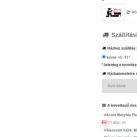
Mód
Szállítás
Házhoz szállítás:
Kérek +0.- Ft *
*Jelenleg a termékek
Házba/emeletre sz
A következő össze
- Akciós Matylda Plu
Ft
77 900.- Ft
-
Válasszon Színt: 