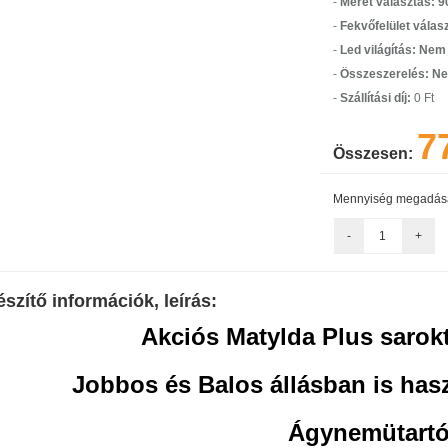
-
Méret választás: 
-
Fekvőfelület válas
-
Led világítás: Nem
-
Összeszerelés: Ne
-
Szállítási díj:
0 Ft
7
Összesen:
Mennyiség megadás
szítő információk, leírás:
Akciós Matylda Plus saro
Jobbos és Balos állásban is hasz
Ágynemütart