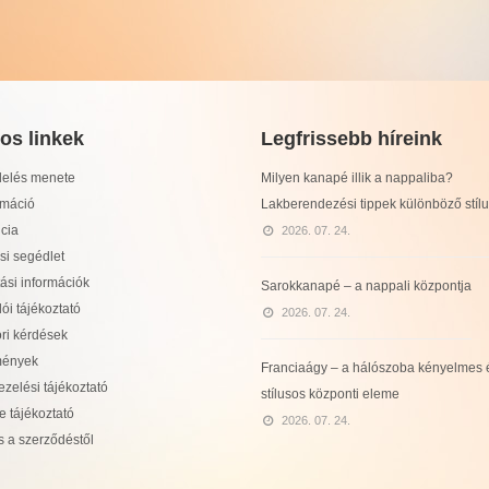
os linkek
Legfrissebb híreink
delés menete
Milyen kanapé illik a nappaliba?
máció
Lakberendezési tippek különböző stíl
cia
2026. 07. 24.
si segédlet
tási információk
Sarokkanapé – a nappali központja
ói tájékoztató
2026. 07. 24.
ri kérdések
mények
Franciaágy – a hálószoba kényelmes 
zelési tájékoztató
stílusos központi eleme
e tájékoztató
2026. 07. 24.
s a szerződéstől