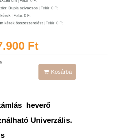
90X195 cm
| Felár: 0 Ft
ztás: Dupla szivacsos
| Felár: 0 Ft
 kérek
| Felár: 0 Ft
m kérek összeszerelést
| Felár: 0 Ft
7.900 Ft
a
Kosárba
ktámlás heverő
nálható Univerzális.
ós