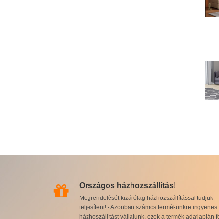
Országos házhozszállítás!
Megrendelését kizárólag házhozszállítással tudjuk
teljesíteni! - Azonban számos termékünkre ingyenes
házhoszállítást vállalunk, ezek a termék adatlapján f