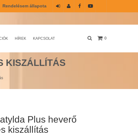
Rendelésem állapota
Belépés
Regisztráció
0
CIÓK
HÍREK
KAPCSOLAT
 KISZÁLLÍTÁS
ás
atylda Plus heverő
 kiszállítás