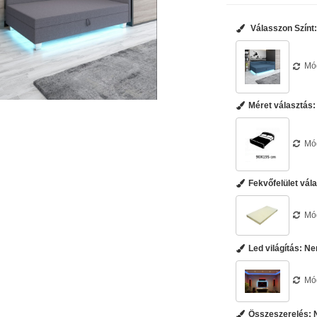
Válasszon Színt
Mód
Méret választás
Mód
Fekvőfelület vál
Mód
Led világítás:
Ne
Mód
Összeszerelés: