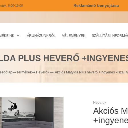
Reklamáció benyújtása
ntek: 8:00-16:00
MÉKEINK
ÁRUHÁZUNKRÓL
VÉLEMÉNYEK
SZÁLLÍTÁSI INFORMÁ
LDA PLUS HEVERŐ +INGYENES
ezdőlap
Termékek
Heverők
Akciós Matylda Plus heverő +ingyenes kiszállít
Heverők
Akciós M
+ingyenes