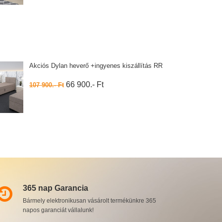
Akciós Dylan heverő +ingyenes kiszállítás RR
66 900.- Ft
107 900.- Ft
365 nap Garancia
Bármely elektronikusan vásárolt termékünkre 365
napos garanciát vállalunk!