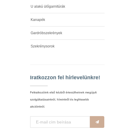
U alakú ülőgarnitúrák
Kanapék
Gardróbszekrények
Szekrénysorok
Iratkozzon fel hírlevelünkre!
Feliratkozóink első kézből értesülhetnek megújult
szolgáltatásainkról, híreinkről és legfrissebb
akcióinkról.