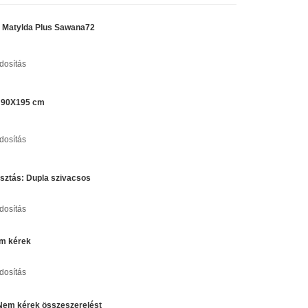
:
Matylda Plus Sawana72
osítás
:
90X195 cm
osítás
asztás:
Dupla szivacsos
osítás
m kérek
osítás
Nem kérek összeszerelést