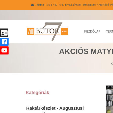
Telefon: +36 1 447 7642 Email címünk: info@butor7.hu Hétfő-Pé
KEZDŐLAP
TER
AKCIÓS MATY
K
Kategóriák
Raktárkészlet - Augusztusi