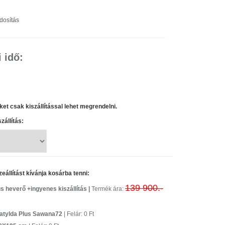
osítás
i idő:
et csak kiszállítással lehet megrendelni.
állítás:
állítást kívánja kosárba tenni:
139 900.-
s heverő +ingyenes kiszállítás |
Termék ára:
Matylda Plus Sawana72
| Felár: 0 Ft