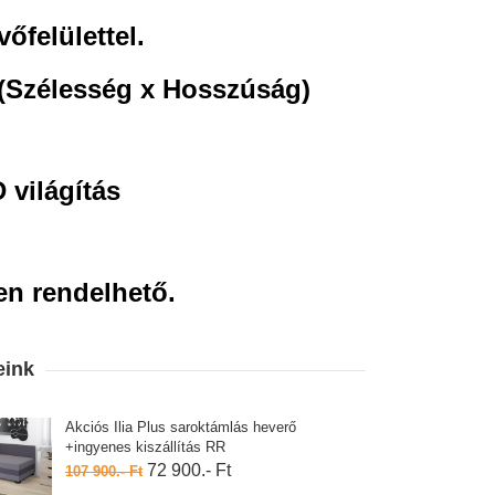
őfelülettel.
(Szélesség x Hosszúság)
világítás
en rendelhető.
eink
Akciós Ilia Plus saroktámlás heverő
+ingyenes kiszállítás RR
72 900.- Ft
107 900.- Ft