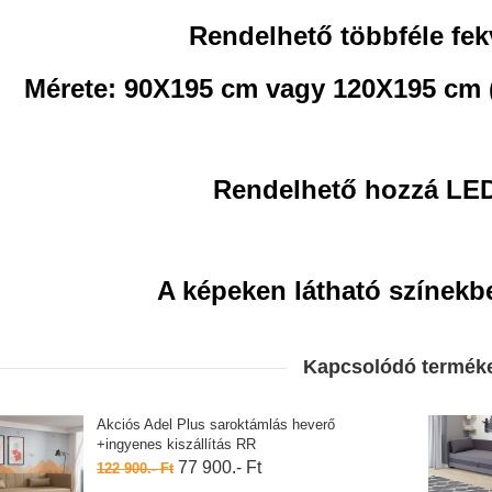
Rendelhető többféle fekv
Mérete: 90X195 cm vagy 120X195 cm 
Rendelhető hozzá LED 
A képeken látható színekb
Kapcsolódó termék
Akciós Adel Plus saroktámlás heverő
+ingyenes kiszállítás RR
77 900.- Ft
122 900.- Ft