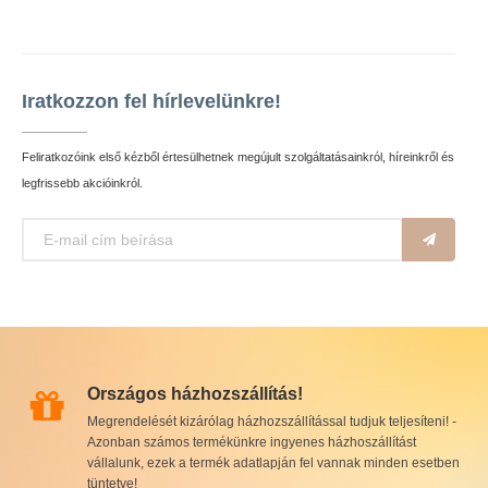
Iratkozzon fel hírlevelünkre!
Feliratkozóink első kézből értesülhetnek megújult szolgáltatásainkról, híreinkről és
legfrissebb akcióinkról.
Országos házhozszállítás!
Megrendelését kizárólag házhozszállítással tudjuk teljesíteni! -
Azonban számos termékünkre ingyenes házhoszállítást
vállalunk, ezek a termék adatlapján fel vannak minden esetben
tüntetve!