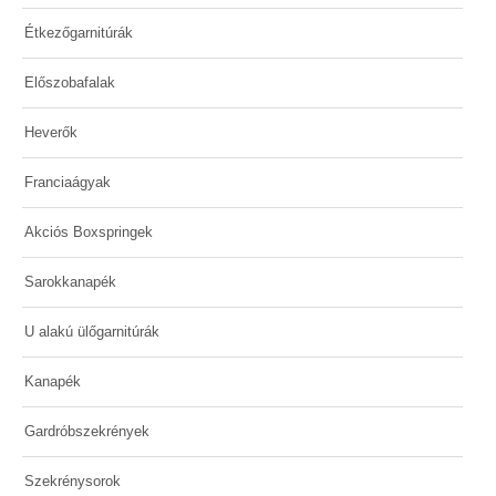
Étkezőgarnitúrák
Előszobafalak
Heverők
Franciaágyak
Akciós Boxspringek
Sarokkanapék
U alakú ülőgarnitúrák
Kanapék
Gardróbszekrények
Szekrénysorok