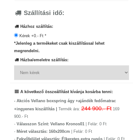
Szállítási idő:
Házhoz szállítás:
Kérek +0.- Ft *
*Jelenleg a termékeket csak kiszállítással lehet
megrendelni.
Házba/emeletre szállítás:
A következő összeállítást kívánja kosárba tenni:
- Akciós Vellano boxspring ágy +ajándék fedőmatrac
244 900.- Ft
+ingyenes kiszállítás |
Termék ára:
169
900.- Ft
-
Válasszon Színt: Vellano Kronos01
| Felár: 0 Ft
-
Méret választás: 160x200cm
| Felár: 0 Ft
-
Fekvőfelület választás: Élkeretes extra rugós
| Felár: 0 Ft