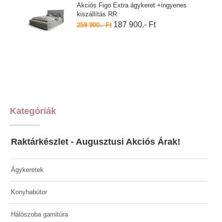
Akciós Figo Extra ágykeret +ingyenes
kiszállítás RR
187 900.- Ft
259 900.- Ft
Kategóriák
Raktárkészlet - Augusztusi Akciós Árak!
Ágykeretek
Konyhabútor
Hálószoba garnitúra