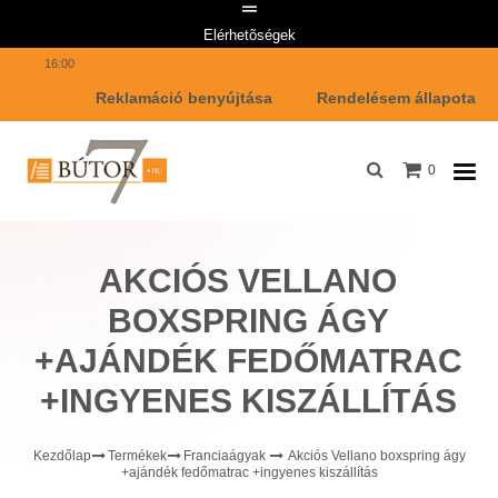
Telefon: +36 1 447 7642 Email címünk: info@butor7.hu Hétfő-Péntek: 8:00-
Elérhetõségek
16:00
Reklamáció benyújtása
Rendelésem állapota
0
AKCIÓS VELLANO
BOXSPRING ÁGY
+AJÁNDÉK FEDŐMATRAC
+INGYENES KISZÁLLÍTÁS
Kezdőlap
Termékek
Franciaágyak
Akciós Vellano boxspring ágy
+ajándék fedőmatrac +ingyenes kiszállítás